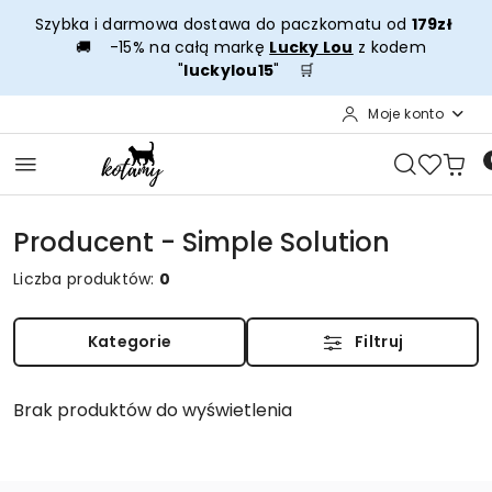
Przejdź do treści głównej
Przejdź do wyszukiwarki
Przejdź do moje konto
Przejdź do menu głównego
Przejdź do stopki
Szybka i darmowa dostawa do paczkomatu od
179zł
🚚 -15% na całą markę
Lucky Lou
z kodem
"
luckylou15
" 🛒
Moje konto
Producent - Simple Solution
Liczba produktów:
0
Kategorie
Filtruj
Brak produktów do wyświetlenia