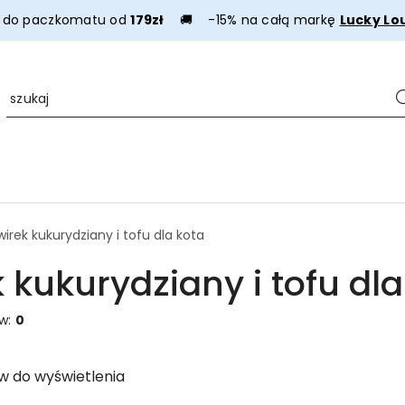
a do paczkomatu od
179zł
🚚 -15% na całą markę
Lucky Lo
wirek kukurydziany i tofu dla kota
 kukurydziany i tofu dla
ów:
0
w do wyświetlenia