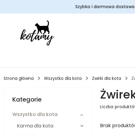
Przejdź do treści głównej
Przejdź do wyszukiwarki
Przejdź do moje konto
Przejdź do menu głównego
Przejdź do stopki
Szybka i darmowa dostaw
Strona główna
Wszystko dla kota
Żwirki dla kota
Ż
Żwirek
Kategorie
Liczba produkt
Wszystko dla kota
Brak produktó
Karma dla kota