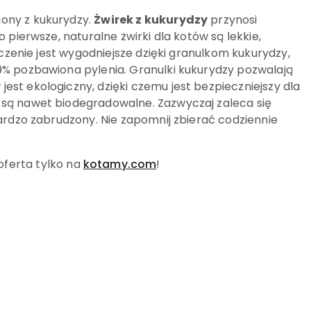
biony z kukurydzy.
Żwirek z kukurydzy
przynosi
 pierwsze, naturalne żwirki dla kotów są lekkie,
zczenie jest wygodniejsze dzięki granulkom kukurydzy,
9% pozbawiona pylenia. Granulki kukurydzy pozwalają
y
jest ekologiczny, dzięki czemu jest bezpieczniejszy dla
 są nawet biodegradowalne. Zazwyczaj zaleca się
ardzo zabrudzony. Nie zapomnij zbierać codziennie
oferta tylko na
kotamy.com
!