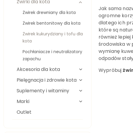
Żwirki dla kota
Jak sama naz
Żwirek drewniany dla kota
ogromne korzyś
dlatego ich pr
Żwirek bentonitowy dla kota
które są natu
Żwirek kukurydziany i tofu dla
również lepie
kota
środowiska w 
wymianę kuwety
Pochłaniacze i neutralizatory
odpadów stał
zapachu
Akcesoria dla kota
Wypróbuj
żwi
Pielęgnacja i zdrowie kota
Suplementy i witaminy
Marki
Outlet