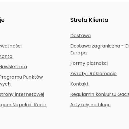
je
Strefa Klienta
Dostawa
ywatności
Dostawa zagraniczna - D
Europa
Konta
Formy płatności
Newslettera
Zwroty i Reklamacje
 Programu Punktów
owych
Kontakt
strony internetowej
Regulamin konkursu Gac
gam Napełnić Kocie
Artykuły na blogu