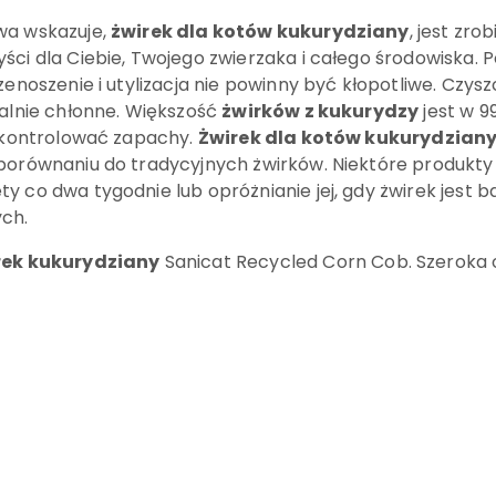
wa wskazuje,
żwirek dla kotów kukurydziany
, jest zro
ci dla Ciebie, Twojego zwierzaka i całego środowiska. Po
zenoszenie i utylizacja nie powinny być kłopotliwe. Czys
ralnie chłonne. Większość
żwirków z kukurydzy
jest w 9
j kontrolować zapachy.
Żwirek dla kotów kukurydzian
porównaniu do tradycyjnych żwirków. Niektóre produkty
 co dwa tygodnie lub opróżnianie jej, gdy żwirek jest b
ych.
rek kukurydziany
Sanicat Recycled Corn Cob. Szeroka 