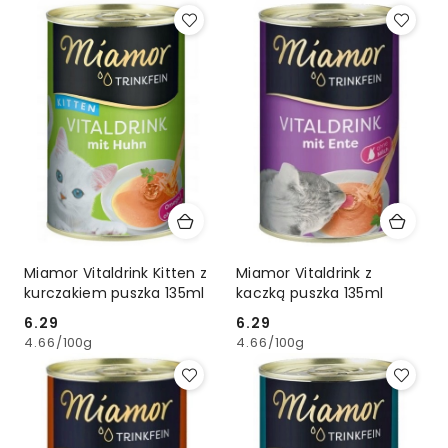
Z).
Miamor Vitaldrink Kitten z
Miamor Vitaldrink z
kurczakiem puszka 135ml
kaczką puszka 135ml
6.29
6.29
Cena:
Cena:
4.66
/
100g
4.66
/
100g