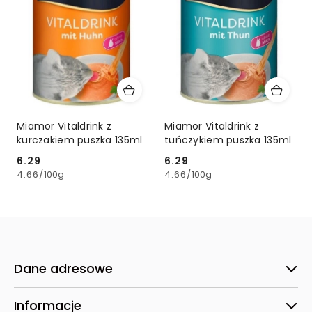
Miamor Vitaldrink z
Miamor Vitaldrink z
kurczakiem puszka 135ml
tuńczykiem puszka 135ml
6.29
6.29
Cena:
Cena:
4.66
/
100g
4.66
/
100g
Dane adresowe
Informacje