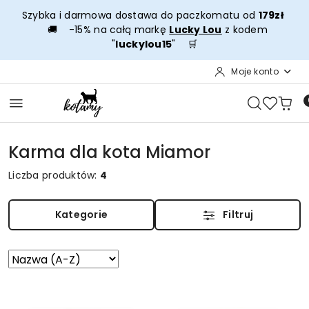
Przejdź do treści głównej
Przejdź do wyszukiwarki
Przejdź do moje konto
Przejdź do menu głównego
Przejdź do stopki
Szybka i darmowa dostawa do paczkomatu od
179zł
🚚 -15% na całą markę
Lucky Lou
z kodem
"
luckylou15
" 🛒
Moje konto
Karma dla kota Miamor
Liczba produktów:
4
Kategorie
Filtruj
Zastosowano
Sortuj
według
sortowanie:
Nazwa
(A-