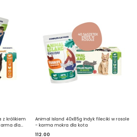
YKA
DODAJ DO KOSZYKA
 z królikiem
Animal Island 40x85g Indyk fileciki w rosole
karma dla
- karma mokra dla kota
112.00