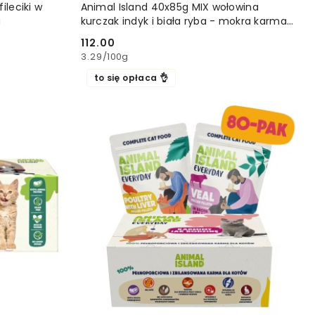
YKA
DODAJ DO KOSZYKA
ileciki w
Animal Island 40x85g MIX wołowina
a
kurczak indyk i biała ryba - mokra karma
dla kota
112.00
Cena:
3.29
/
100g
to się opłaca 👌