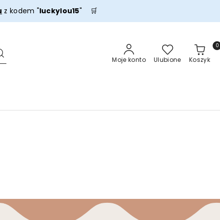
u
z kodem "
luckylou15
" 🛒
0
Moje konto
Ulubione
Koszyk