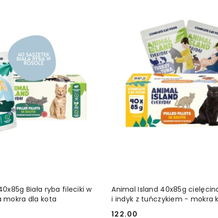
DODAJ DO KOSZYKA
DODAJ DO KOSZ
40x85g Biała ryba fileciki w
Animal Island 40x85g cielęcina
a mokra dla kota
i indyk z tuńczykiem - mokra 
kota w rosole
122.00