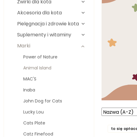
Żwirki dla kota
Akcesoria dla kota
Pielęgnacja i zdrowie kota
Suplementy i witaminy
Marki
Power of Nature
Animal Island
MAC'S
Inaba
John Dog for Cats
Zastosowano
Sortuj
Lucky Lou
według
sortowanie:
Cats Plate
Nazwa
to się opłac
(A-
Catz Finefood