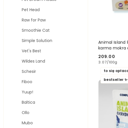
Pet Head
Raw for Paw
Smoothie Cat
Simple Solution
Animal Island 
karma mokra 
Vet's Best
209.00
Cena:
Wildes Land
3.07
/
100g
to się opłac
Schesir
bestseller ✨
Fiboo
Yuup!
Baltica
Ollo
Mubo