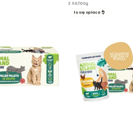
Cena:
3.59
/
100g
to się opłaca 👌