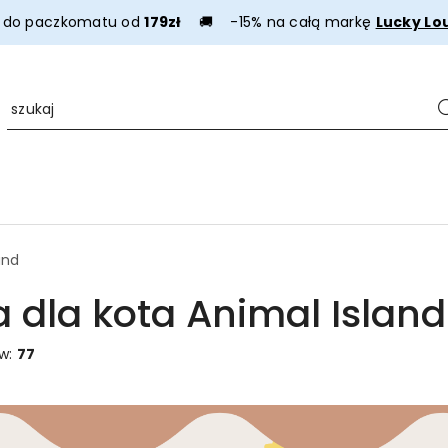
a do paczkomatu od
179zł
🚚 -15% na całą markę
Lucky Lo
and
 dla kota Animal Island
ów:
77