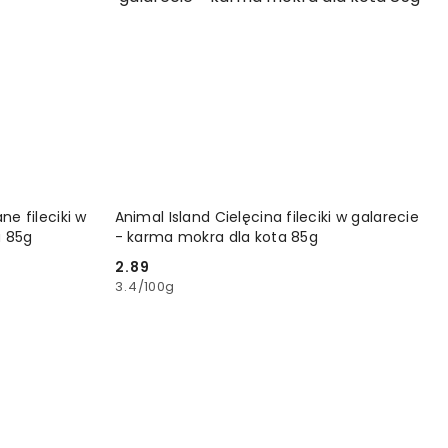
YKA
DODAJ DO KOSZYKA
ne fileciki w
Animal Island Cielęcina fileciki w galarecie
a 85g
- karma mokra dla kota 85g
2.89
Cena:
3.4
/
100g