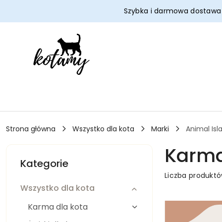
Przejdź do treści głównej
Przejdź do wyszukiwarki
Przejdź do moje konto
Przejdź do menu głównego
Przejdź do stopki
Szybka i darmowa dostaw
Strona główna
Wszystko dla kota
Marki
Animal Isl
Karma
Kategorie
Liczba produkt
Wszystko dla kota
Karma dla kota