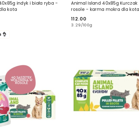
DODAJ DO KOSZYKA
DODAJ DO KOSZ
40x85g indyk i biała ryba -
Animal Island 40x85g Kurczak f
la kota
rosole - karma mokra dla kot
112.00
Cena:
3.29
/
100g
a 👌