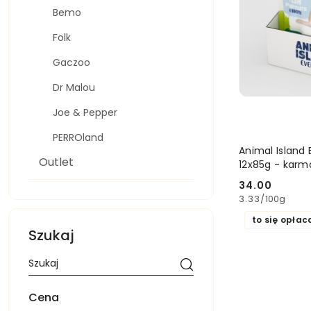
Bemo
Folk
Gaczoo
Dr Malou
Joe & Pepper
PERROland
Animal Island B
Outlet
12x85g - karm
34.00
Cena:
3.33
/
100g
to się opłac
Szukaj
Cena