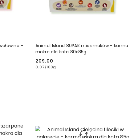
YKA
DODAJ DO KOSZYKA
 wołowina -
Animal Island 80PAK mix smaków - karma
mokra dla kota 80x85g
209.00
Cena:
3.07
/
100g