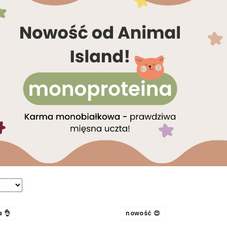
a 👌
nowość 😍