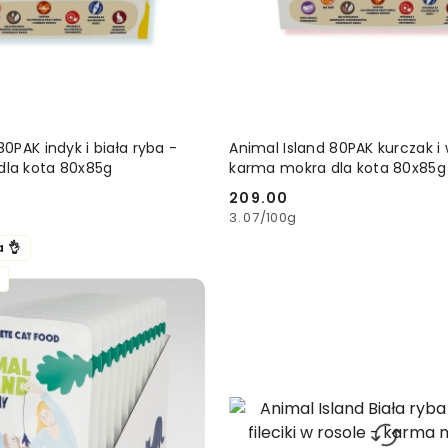
DODAJ DO KOSZYKA
DODAJ DO KOSZ
80PAK indyk i biała ryba -
Animal Island 80PAK kurczak i
dla kota 80x85g
karma mokra dla kota 80x85g
209.00
Cena:
3.07
/
100g
a 👌