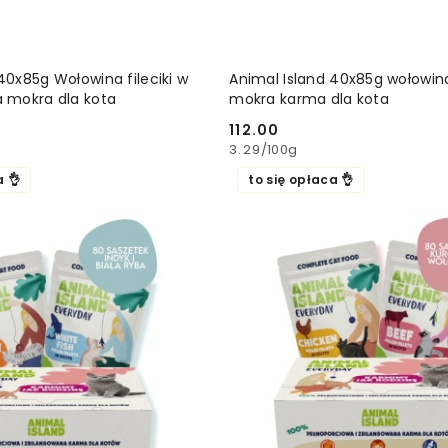
DODAJ DO KOSZYKA
DODAJ DO KOSZ
40x85g Wołowina fileciki w
Animal Island 40x85g wołowina
a mokra dla kota
mokra karma dla kota
112.00
Cena:
3.29
/
100g
a 👌
to się opłaca 👌