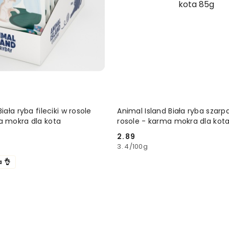
DODAJ DO KOSZYKA
DODAJ DO KOSZ
iała ryba fileciki w rosole
Animal Island Biała ryba szarpa
a mokra dla kota
rosole - karma mokra dla kot
2.89
Cena:
3.4
/
100g
a 👌