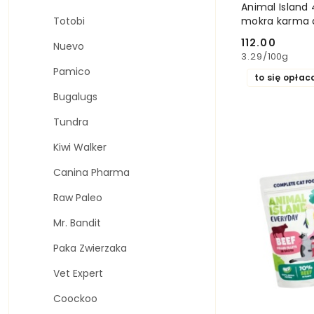
Animal Island 
Totobi
mokra karma d
112.00
Nuevo
Cena:
3.29
/
100g
Pamico
to się opłac
Bugalugs
Tundra
Kiwi Walker
Canina Pharma
Raw Paleo
Mr. Bandit
Paka Zwierzaka
Vet Expert
Coockoo