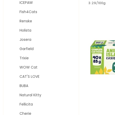
Cena:
ICEPAW
3.29
/
100g
Fish4Cats
Renske
Holista
Josera
Garfield
Trixie
WOW Cat
CAT'S LOVE
BUBA
Natural Kitty
Fellicita
Cherie