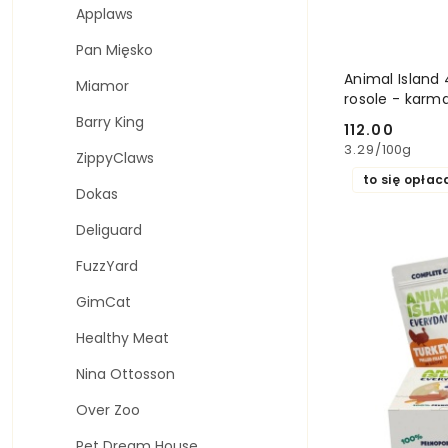
Applaws
Pan Mięsko
Animal Island 
Miamor
rosole - karm
Barry King
112.00
Cena:
3.29
/
100g
ZippyClaws
to się opłac
Dokas
Deliguard
FuzzYard
GimCat
Healthy Meat
Nina Ottosson
Over Zoo
Pet Dream House