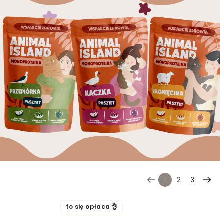
1
2
3
to się opłaca 👌