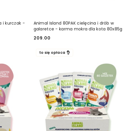
YKA
DODAJ DO KOSZYKA
 i kurczak -
Animal Island 80PAK cielęcina i drób w
galaretce - karma mokra dla kota 80x85g
209.00
Cena:
to się opłaca 👌