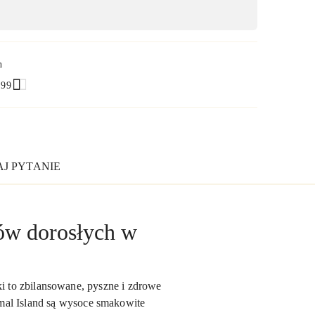
h
.99
J PYTANIE
tów dorosłych w
ki to zbilansowane, pyszne i zdrowe
mal Island są wysoce smakowite