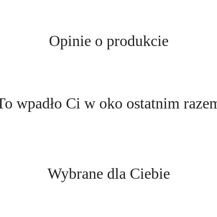
Opinie o produkcie
Produkty
To wpadło Ci w oko ostatnim raze
o
statusie:
Produkty
Wybrane dla Ciebie
o
statusie: