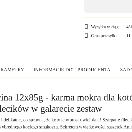
,
płatność
i
Wysyłka w ciągu:
48
Cena przesyłki:
11
dostawa
ARAMETRY
INFORMACJE DOT. PRODUCENTA
ZADA
cina 12x85g - karma mokra dla ko
lecików w galarecie zestaw
 i delikatne, co sprawia, że koty je wprost uwielbiają!
Szarpane fileci
j wybrednego kociego smakosza. Sekretem wyjątkowości saszetek Ani