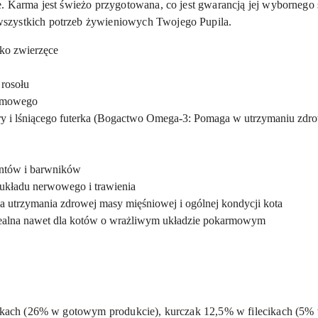
e.
Karma jest świeżo przygotowana, co jest gwarancją jej wybornego 
szystkich potrzeb żywieniowych Twojego Pupila.
łko zwierzęce
rosołu
armowego
ry i lśniącego futerka (Bogactwo Omega-3: Pomaga w utrzymaniu zdrowej
ntów i barwników
 układu nerwowego i trawienia
a utrzymania zdrowej masy mięśniowej i ogólnej kondycji kota
dealna nawet dla kotów o wrażliwym układzie pokarmowym
ecikach (26% w gotowym produkcie), kurczak 12,5% w filecikach (5%