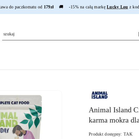
tawa do paczkomatu od
179zł
🚚 -15% na całą markę
Lucky Lou
z ko
NAZWA
PRODUCENTA:
ANIMAL
ISLAND
Animal Island Ci
karma mokra dla
Produkt dostępny:
TAK