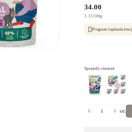
cena:
34.00
3.33
/
100g
Program lojalnościowy
Wariant
Sprawdź również:
Ilość
szt.
Dostępność