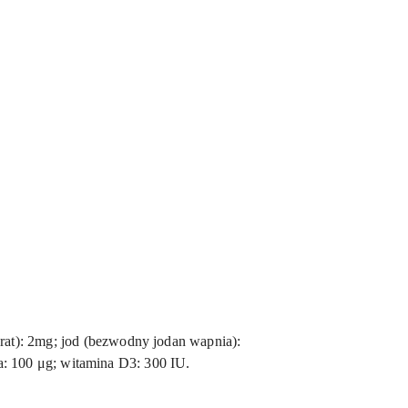
at): 2mg; jod (bezwodny jodan wapnia):
na: 100 μg; witamina D3: 300 IU.