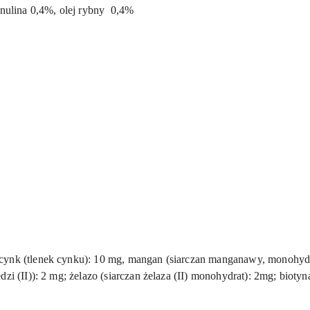
inulina 0,4%, olej rybny 0,4%
cynk (tlenek cynku): 10 mg, mangan (siarczan manganawy, monohydr
dzi (II)): 2 mg; żelazo (siarczan żelaza (II) monohydrat): 2mg; bioty