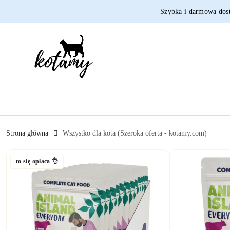
Przejdź do treści głównej
Przejdź do wyszukiwarki
Przejdź do moje konto
Przejdź do menu głównego
Przejdź do opisu produktu
Przejdź do stopki
Szybka i darmowa dos
Strona główna
Wszystko dla kota (Szeroka oferta - kotamy.com)
to się opłaca 👌