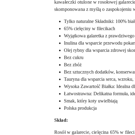
kawałeczki otulone w rosołowej galareci
skomponowana z myślą o zaspokojeniu w
Tylko naturalne Składniki: 100% bia
65% cielęciny w filecikach
Wyjątkowa galaretka z prawdziwego 
Inulina dla wsparcie przewodu pok
Olej rybny dla wsparcia zdrowej sko
Bez cukru
Bez zbóż
Bez sztucznych dodatków, konserwa
Tauryna dla wsparcia serca, wzroku,
Wysoka Zawartość Białka: Idealna dl
Łatwostrawna: Delikatna formuła, i
Smak, który koty uwielbiają
Polska produkcja
Skład:
Rosół w galarecie, cielęcina 65% w fil