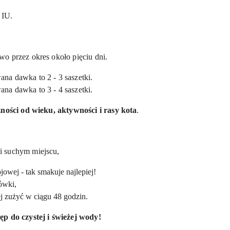
 IU.
o przez okres około pięciu dni.
na dawka to 2 - 3 saszetki.
na dawka to 3 - 4 saszetki.
żności od wieku, aktywności i rasy kota
.
i suchym miejscu,
wej - tak smakuje najlepiej!
ówki,
ej zużyć w ciągu 48 godzin.
ęp do czystej i świeżej wody!