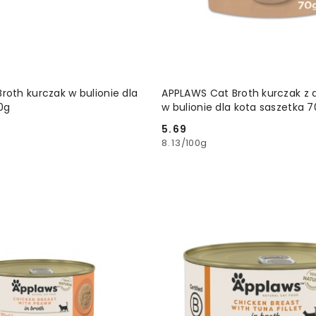
DODAJ DO KOSZYKA
DODAJ DO KOSZ
roth kurczak w bulionie dla
APPLAWS Cat Broth kurczak z 
0g
w bulionie dla kota saszetka 
5.69
Cena:
8.13
/
100g