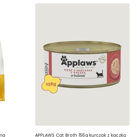
YKA
DODAJ DO KOSZYKA
rma
APPLAWS Cat Broth 156g kurczak z kaczką