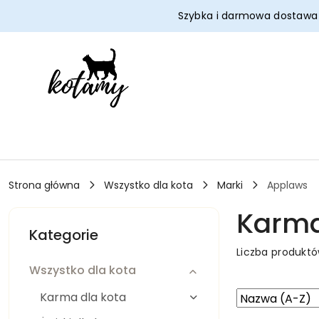
Przejdź do treści głównej
Przejdź do wyszukiwarki
Przejdź do moje konto
Przejdź do menu głównego
Przejdź do stopki
Szybka i darmowa dostaw
Strona główna
Wszystko dla kota
Marki
Applaws
Karma
Kategorie
Liczba produkt
Wszystko dla kota
Zastosowano
Sortuj
Karma dla kota
według
sortowanie: