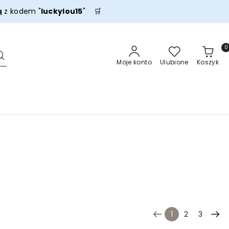
u
z kodem "
luckylou15
" 🛒
0
Moje konto
Ulubione
Koszyk
1
2
3