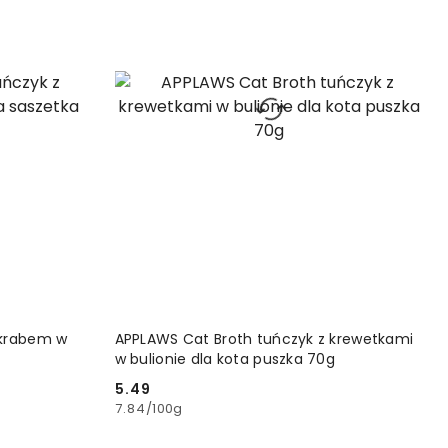
YKA
DODAJ DO KOSZYKA
 krabem w
APPLAWS Cat Broth tuńczyk z krewetkami
w bulionie dla kota puszka 70g
5.49
Cena:
7.84
/
100g