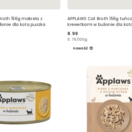
DODAJ DO KOSZYKA
DODAJ DO KOSZ
roth 156g makrela z
APPLAWS Cat Broth 156g tuńcz
ionie dla kota puszka
krewetkami w bulionie dla kot
8.99
Cena:
5.76
/
100g
nowość 😍