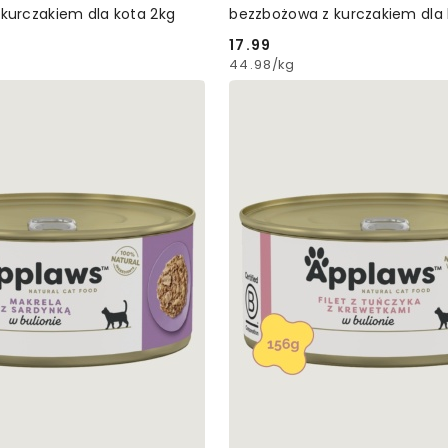
kurczakiem dla kota 2kg
bezzbożowa z kurczakiem dla
17.99
Cena:
44.98
/
kg