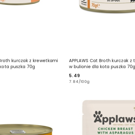
DODAJ DO KOSZYKA
DODAJ DO KOSZ
roth kurczak z krewetkami
APPLAWS Cat Broth kurczak z
 kota puszka 70g
w bulionie dla kota puszka 70
5.49
Cena:
7.84
/
100g