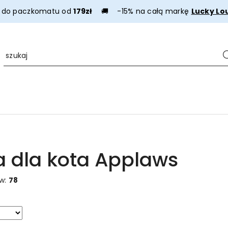
a do paczkomatu od
179zł
🚚 -15% na całą markę
Lucky Lo
 dla kota Applaws
ów:
78