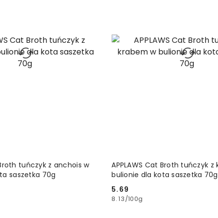
DODAJ DO KOSZYKA
DODAJ DO KOSZ
roth tuńczyk z anchois w
APPLAWS Cat Broth tuńczyk z
ota saszetka 70g
bulionie dla kota saszetka 70g
5.69
Cena:
8.13
/
100g