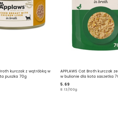
DODAJ DO KOSZYKA
DODAJ DO KOSZ
roth kurczak z wątróbką w
APPLAWS Cat Broth kurczak z
ota puszka 70g
w bulionie dla kota saszetka 
5.69
Cena:
8.13
/
100g