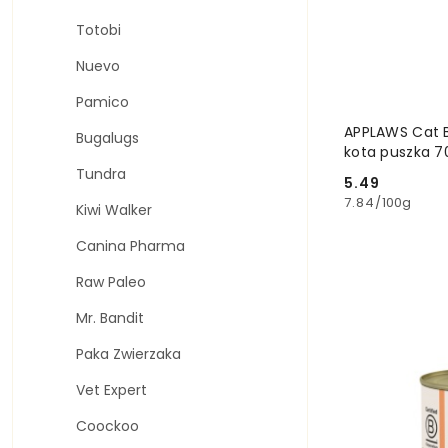
Totobi
Nuevo
Pamico
APPLAWS Cat B
Bugalugs
kota puszka 7
Tundra
5.49
Cena:
7.84
/
100g
Kiwi Walker
Canina Pharma
Raw Paleo
Mr. Bandit
Paka Zwierzaka
Vet Expert
Coockoo