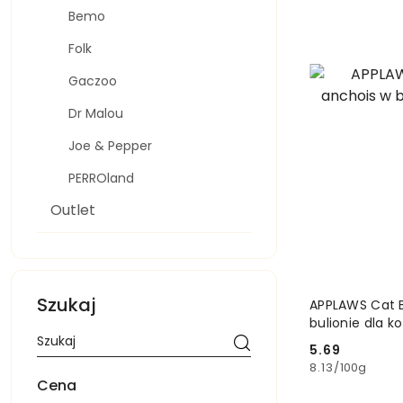
Bemo
Folk
Gaczoo
Dr Malou
Joe & Pepper
PERROland
Outlet
Szukaj
APPLAWS Cat B
bulionie dla k
5.69
Cena:
8.13
/
100g
Cena