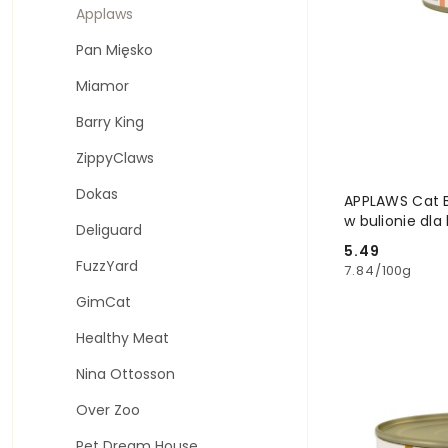
Applaws
Pan Mięsko
Miamor
Barry King
ZippyClaws
Dokas
APPLAWS Cat B
w bulionie dla
Deliguard
5.49
Cena:
FuzzYard
7.84
/
100g
GimCat
Healthy Meat
Nina Ottosson
Over Zoo
Pet Dream House