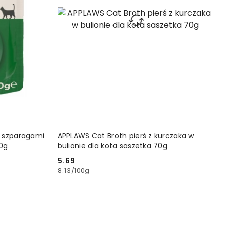
YKA
DODAJ DO KOSZYKA
e szparagami
APPLAWS Cat Broth pierś z kurczaka w
70g
bulionie dla kota saszetka 70g
5.69
Cena:
8.13
/
100g