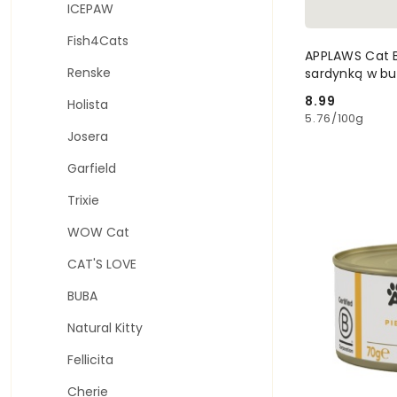
ICEPAW
Fish4Cats
APPLAWS Cat B
Renske
sardynką w bul
8.99
Holista
Cena:
5.76
/
100g
Josera
Garfield
Trixie
WOW Cat
CAT'S LOVE
BUBA
Natural Kitty
Fellicita
Cherie