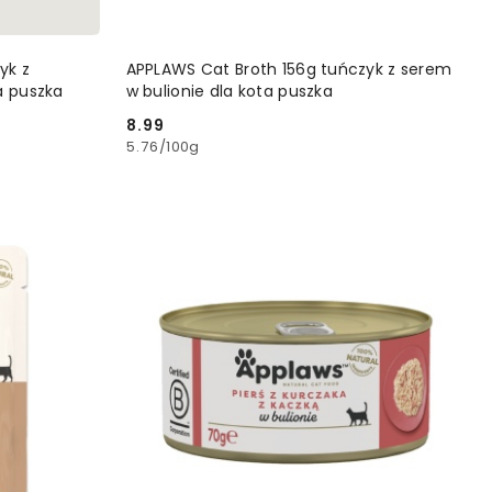
YKA
DODAJ DO KOSZYKA
yk z
APPLAWS Cat Broth 156g tuńczyk z serem
a puszka
w bulionie dla kota puszka
8.99
Cena:
5.76
/
100g