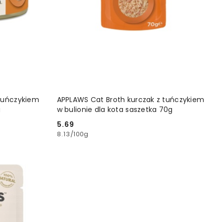
YKA
DODAJ DO KOSZYKA
 tuńczykiem
APPLAWS Cat Broth kurczak z tuńczykiem
g
w bulionie dla kota saszetka 70g
5.69
Cena:
8.13
/
100g