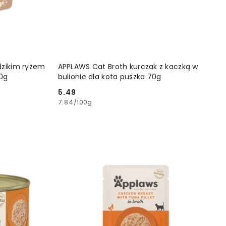
YKA
DODAJ DO KOSZYKA
dzikim ryżem
APPLAWS Cat Broth kurczak z kaczką w
70g
bulionie dla kota puszka 70g
5.49
Cena:
7.84
/
100g