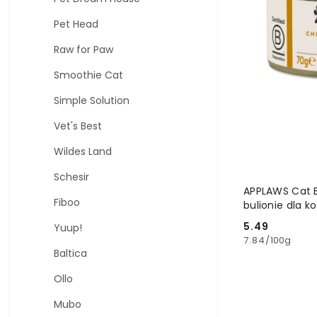
Pet Head
Raw for Paw
Smoothie Cat
Simple Solution
Vet's Best
Wildes Land
Schesir
APPLAWS Cat B
Fiboo
bulionie dla k
5.49
Yuup!
Cena:
7.84
/
100g
Baltica
Ollo
Mubo