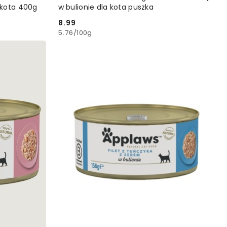
 kota 400g
w bulionie dla kota puszka
8.99
Cena:
5.76
/
100g