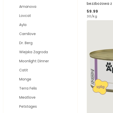
bezzbożowa z 
Amanova
59.99
Cena:
Lovcat
30
/
kg
Ayla
Carnilove
Dr. Berg
Wiejska Zagroda
Moonlight Dinner
Catit
Monge
Terra Felis
Meatlove
Petstages