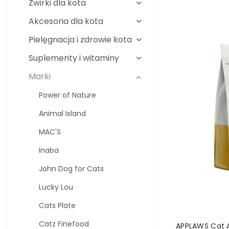
Żwirki dla kota
Nazwa
(A-
Akcesoria dla kota
Z).
Pielęgnacja i zdrowie kota
Suplementy i witaminy
Marki
Power of Nature
Animal Island
MAC'S
Inaba
John Dog for Cats
Lucky Lou
Cats Plate
Catz Finefood
APPLAWS Cat 