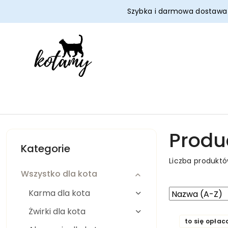
Przejdź do treści głównej
Przejdź do wyszukiwarki
Przejdź do moje konto
Przejdź do menu głównego
Przejdź do stopki
Szybka i darmowa dostaw
Produ
Kategorie
Liczba produkt
Wszystko dla kota
Zastosowano
Sortuj
Karma dla kota
według
sortowanie:
Żwirki dla kota
Nazwa
to się opłac