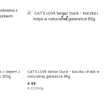
YKA
DODAJ DO KOSZYKA
a z olejem z
CAT'S LOVE Senior Duck - kaczka i indyk w
m 200g
naturalnej galaretce 85g
6.99
Cena:
8.22
/
100g