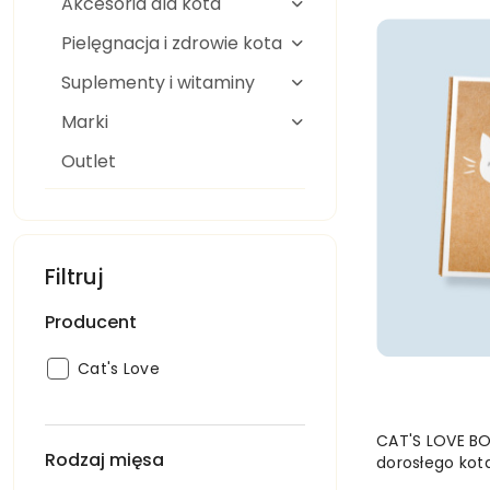
(A-
Akcesoria dla kota
Z).
Pielęgnacja i zdrowie kota
Suplementy i witaminy
Marki
Outlet
Filtruj
Producent
Producent:
Cat's Love
CAT'S LOVE BO
Rodzaj mięsa
dorosłego kot