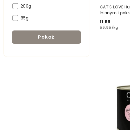
Opakowanie:
200g
CAT'S LOVE Hu
lnianym i pok
Opakowanie:
85g
11.99
Cena:
59.95
/
kg
Pokaż