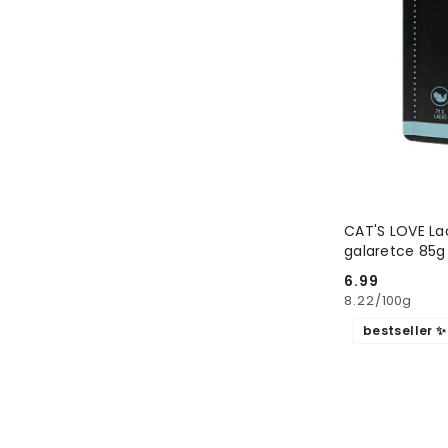
CAT'S LOVE Lac
galaretce 85g
6.99
Cena:
8.22
/
100g
bestseller ✨