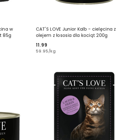
YKA
DODAJ DO KOSZYKA
cina w
CAT'S LOVE Junior Kalb - cielęcina z
t 85g
olejem z łososia dla kociąt 200g
11.99
Cena:
59.95
/
kg