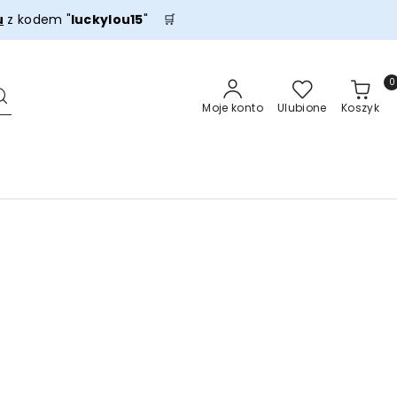
u
z kodem "
luckylou15
" 🛒
0
Moje konto
Ulubione
Koszyk