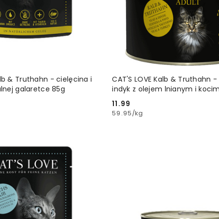
DODAJ DO KOSZYKA
DODAJ DO KOSZ
b & Truthahn - cielęcina i
CAT'S LOVE Kalb & Truthahn - 
lnej galaretce 85g
indyk z olejem lnianym i koci
11.99
Cena:
59.95
/
kg