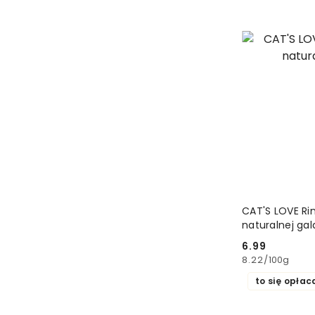
CAT'S LOVE Ri
naturalnej ga
6.99
Cena:
8.22
/
100g
to się opłac