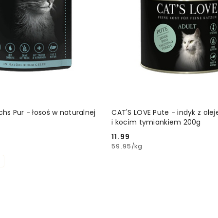
DODAJ DO KOSZYKA
DODAJ DO KOSZ
hs Pur - łosoś w naturalnej
CAT'S LOVE Pute - indyk z olej
i kocim tymiankiem 200g
11.99
Cena:
59.95
/
kg