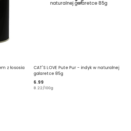
YKA
DODAJ DO KOSZYKA
em z łososia
CAT'S LOVE Pute Pur - indyk w naturalnej
galaretce 85g
6.99
Cena:
8.22
/
100g