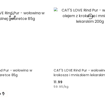
DODAJ DO KOSZYKA
DODAJ DO KOSZ
nd Pur - wołowina w
CAT'S LOVE Rind Pur - wołowin
laretce 85g
krokosza i mniszkiem lekarski
11.99
Cena:
59.95
/
kg
a 👌