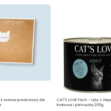
DODAJ DO KOSZYKA
DODAJ DO KOSZ
X zestaw prezentowy dla
CAT'S LOVE Fisch - ryby z olej
a
krokosza i pietruszką 200g