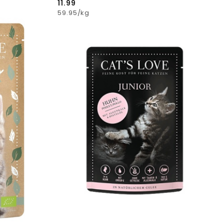
11.99
Cena:
59.95
/
kg