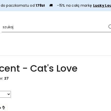
a do paczkomatu od
179zł
🚚 -15% na całą markę
Lucky Lo
cent - Cat's Love
ów:
27
a 👌