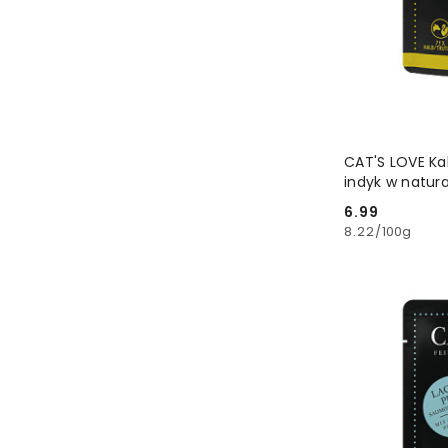
CAT'S LOVE Kal
indyk w natura
6.99
Cena:
8.22
/
100g