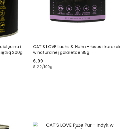
YKA
DODAJ DO KOSZYKA
cielęcina i
CAT'S LOVE Lachs & Huhn - łosoś i kurczak
miętką 200g
w naturalnej galaretce 85g
6.99
Cena:
8.22
/
100g