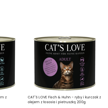
YKA
DODAJ DO KOSZYKA
em z
CAT'S LOVE Fisch & Huhn - ryby i kurczak z
olejem z łososia i pietruszką 200g