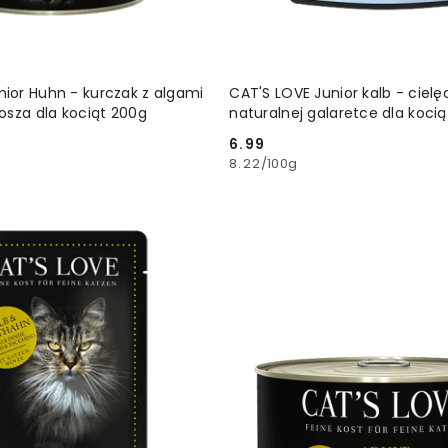
DODAJ DO KOSZYKA
DODAJ DO KOSZ
nior Huhn - kurczak z algami
CAT'S LOVE Junior kalb - cielę
kosza dla kociąt 200g
naturalnej galaretce dla kocią
6.99
Cena:
8.22
/
100g