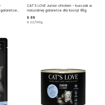
YKA
DODAJ DO KOSZYKA
-
CAT'S LOVE Junior chicken - kurczak w
 galaretce
naturalnej galaretce dla kociąt 85g
6.99
Cena:
8.22
/
100g