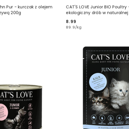
DODAJ DO KOSZYKA
DODAJ DO KOSZ
hn Pur - kurczak z olejem
CAT'S LOVE Junior BIO Poultry 
rzywą 200g
ekologiczny drób w naturalnej
100g
8.99
Cena:
89.9
/
kg