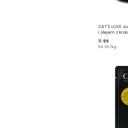
CAT'S LOVE Ju
i olejem z kro
11.99
Cena:
59.95
/
kg