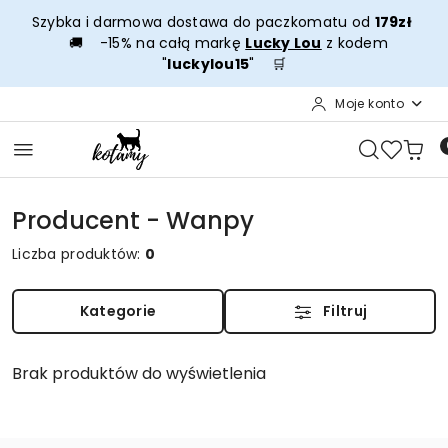
Przejdź do treści głównej
Przejdź do wyszukiwarki
Przejdź do moje konto
Przejdź do menu głównego
Przejdź do stopki
Szybka i darmowa dostawa do paczkomatu od
179zł
🚚 -15% na całą markę
Lucky Lou
z kodem
"
luckylou15
" 🛒
Moje konto
Producent - Wanpy
Liczba produktów:
0
Kategorie
Filtruj
Brak produktów do wyświetlenia