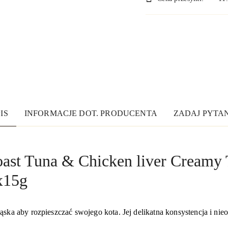
dostawa
IS
INFORMACJE DOT. PRODUCENTA
ZADAJ PYTA
ast Tuna & Chicken liver Creamy 
x15g
ska aby rozpieszczać swojego kota. Jej delikatna konsystencja i ni