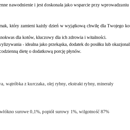
ne nawodnienie i jest doskonała jako wsparcie przy wprowadzani
ak, który zamieni każdy dzień w wyjątkową chwilę dla Twojego ko
nokwas dla kotów, kluczowy dla ich zdrowia i witalności.
lizywania - idealna jako przekąska, dodatek do posiłku lub okazjonal
odzienną dietę o dodatkową porcję płynów.
, wątróbka z kurczaka, olej rybny, ekstrakt rybny, minerały
, włókno surowe 0,1%, popiół surowy 1%, wilgotność 87%