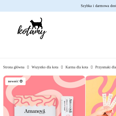
Przejdź do treści głównej
Przejdź do wyszukiwarki
Przejdź do moje konto
Przejdź do menu głównego
Przejdź do opisu produktu
Przejdź do stopki
Szybka i darmowa dos
Strona główna
Wszystko dla kota
Karma dla kota
Przysmaki dl
nowość 😍