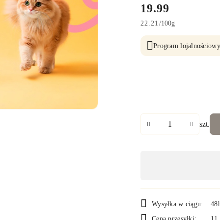
cena:
19.99
22.21
/
100g
Program lojalnościowy
Ilość
szt.
Dostępność
,
płatność
i
Wysyłka w ciągu:
48
Cena przesyłki:
11