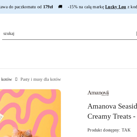
tawa do paczkomatu od
179zł
🚚 -15% na całą markę
Lucky Lou
z ko
a kotów
Pasty i musy dla kotów
NAZWA
PRODUCENTA:
AMANOVA
Amanova Seaside
Creamy Treats -
Produkt dostępny:
TAK