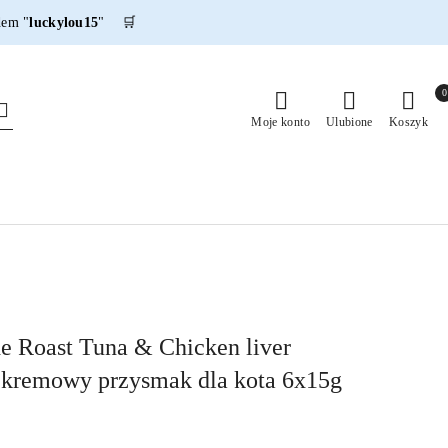
dem "
luckylou15
" 🛒
0
Moje konto
Ulubione
Koszyk
 Roast Tuna & Chicken liver
 kremowy przysmak dla kota 6x15g