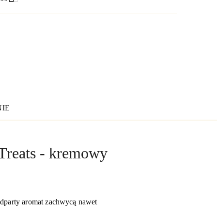
NIE
Treats - kremowy
eodparty aromat zachwycą nawet