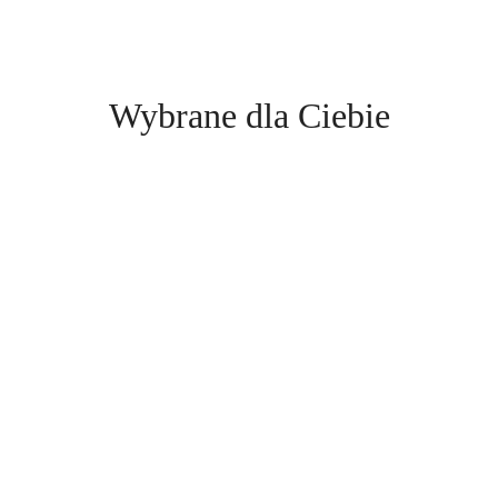
statusie:
Produkty
Wybrane dla Ciebie
o
statusie: