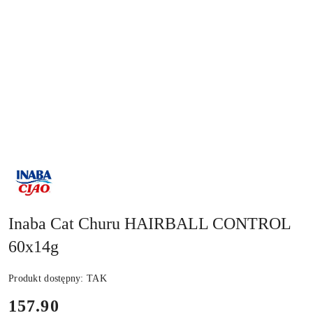
NAZWA
PRODUCENTA:
INABA
Inaba Cat Churu HAIRBALL CONTROL
60x14g
Produkt dostępny:
TAK
cena:
157.90