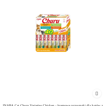
INABA Cat Churu Varieties Chicken - kremowe przysmaki dla kotów z