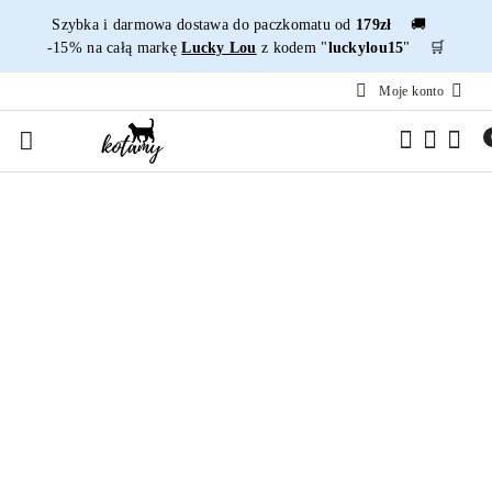
Przejdź do treści głównej
Przejdź do wyszukiwarki
Przejdź do moje konto
Przejdź do menu głównego
Przejdź do opisu produktu
Przejdź do stopki
Szybka i darmowa dostawa do paczkomatu od
179zł
🚚
-15% na całą markę
Lucky Lou
z kodem "
luckylou15
" 🛒
Moje konto