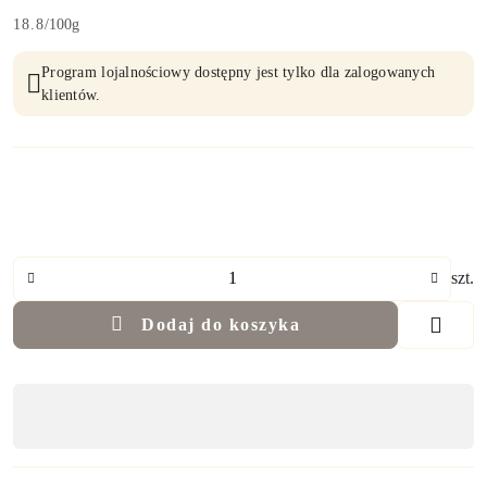
18.8
/
100g
Program lojalnościowy dostępny jest tylko dla zalogowanych
klientów.
Ilość
szt.
Dodaj do koszyka
Dostępność
,
płatność