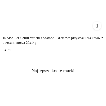
INABA Cat Churu Varieties Seafood - kremowe przysmaki dla kotów z
owocami morza 20x14g
54.90
Cena:
Najlepsze kocie marki
Pomiń karuzelę producentów