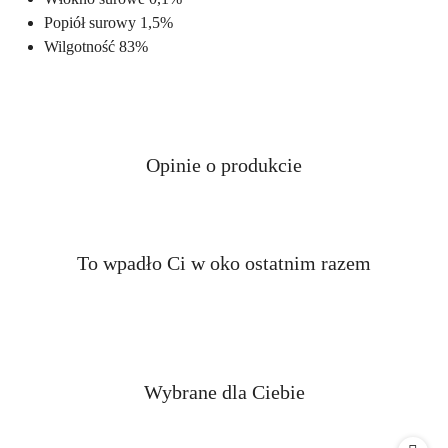
Popiół surowy 1,5%
Wilgotność 83%
Opinie o produkcie
Produkty
To wpadło Ci w oko ostatnim razem
Pomiń karuzelę produktów
o
statusie:
Produkty
Wybrane dla Ciebie
Pomiń karuzelę produktów
o
statusie: