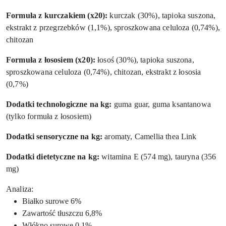
Formuła z kurczakiem (x20):
kurczak (30%), tapioka suszona,
ekstrakt z przegrzebków (1,1%), sproszkowana celuloza (0,74%),
chitozan
Formuła z łososiem (x20):
łosoś (30%), tapioka suszona,
sproszkowana celuloza (0,74%), chitozan, ekstrakt z łososia
(0,7%)
Dodatki technologiczne na kg:
guma guar, guma ksantanowa
(tylko formuła z łososiem)
Dodatki sensoryczne na kg:
aromaty, Camellia thea Link
Dodatki dietetyczne na kg:
witamina E (574 mg), tauryna (356
mg)
Analiza:
Białko surowe 6%
Zawartość tłuszczu 6,8%
Włókno surowe 0,1%