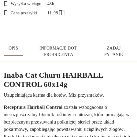
i
Wysyłka w ciągu:
48h
dostawa
Cena przesyłki:
11.99
OPIS
INFORMACJE DOT.
ZADAJ
PRODUCENTA
PYTANIE
Inaba Cat Churu HAIRBALL
CONTROL 60x14g
Uzupełniająca karma dla kotów. Mix przysmaków.
Receptura Hairball Control
została wzbogacona o
nierozpuszczalny błonnik roślinny i chitozan, które pomagają w
bezpiecznym przesuwaniu połkniętej sierści przez układ
pokarmowy, zapobiegając powstawaniu uciążliwych złogów.
Produkty te stanowią idealne rozwiązanie dla kotów wszystkich