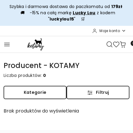
Przejdź do treści głównej
Przejdź do wyszukiwarki
Przejdź do moje konto
Przejdź do menu głównego
Przejdź do stopki
Szybka i darmowa dostawa do paczkomatu od
179zł
🚚 -15% na całą markę
Lucky Lou
z kodem
"
luckylou15
" 🛒
Moje konto
Producent - KOTAMY
Liczba produktów:
0
Kategorie
Filtruj
Brak produktów do wyświetlenia