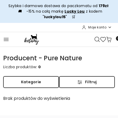
Przejdź do treści głównej
Przejdź do wyszukiwarki
Przejdź do moje konto
Przejdź do menu głównego
Przejdź do stopki
Szybka i darmowa dostawa do paczkomatu od
179zł
🚚 -15% na całą markę
Lucky Lou
z kodem
"
luckylou15
" 🛒
Moje konto
Producent - Pure Nature
Liczba produktów:
0
Kategorie
Filtruj
Brak produktów do wyświetlenia