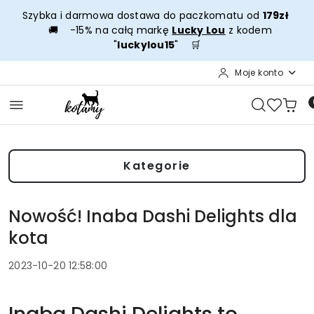
Przejdź do treści głównej
Przejdź do wyszukiwarki
Przejdź do moje konto
Przejdź do menu głównego
Przejdź do stopki
Szybka i darmowa dostawa do paczkomatu od
179zł
🚚 -15% na całą markę
Lucky Lou
z kodem
"
luckylou15
" 🛒
Moje konto
Kategorie
Nowość! Inaba Dashi Delights dla
kota
2023-10-20 12:58:00