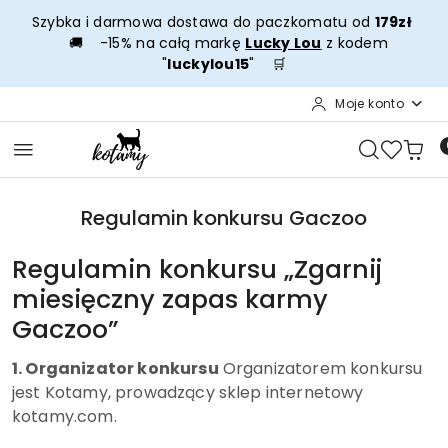
Przejdź do treści głównej
Przejdź do wyszukiwarki
Przejdź do moje konto
Przejdź do menu głównego
Przejdź do stopki
Szybka i darmowa dostawa do paczkomatu od
179zł
🚚 -15% na całą markę
Lucky Lou
z kodem
"
luckylou15
" 🛒
Moje konto
Regulamin konkursu Gaczoo
Regulamin konkursu „Zgarnij
miesięczny zapas karmy
Gaczoo”
1. Organizator konkursu
Organizatorem konkursu
jest Kotamy, prowadzący sklep internetowy
kotamy.com.