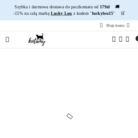
Przejdź do treści głównej
Przejdź do wyszukiwarki
Przejdź do moje konto
Przejdź do menu głównego
Przejdź do opisu produktu
Przejdź do stopki
Szybka i darmowa dostawa do paczkomatu od
179zł
🚚
-15% na całą markę
Lucky Lou
z kodem "
luckylou15
" 🛒
Moje konto