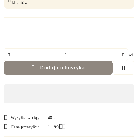
klientów.
Ilość
szt.
Dodaj do koszyka
Dostępność
,
płatność
i
Wysyłka w ciągu:
48h
dostawa
Cena przesyłki:
11.99