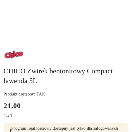
NAZWA
PRODUCENTA:
CHICO
CHICO Żwirek bentonitowy Compact
lawenda 5L
Produkt dostępny:
TAK
cena:
21.00
4.2
/
l
Program lojalnościowy dostępny jest tylko dla zalogowanych