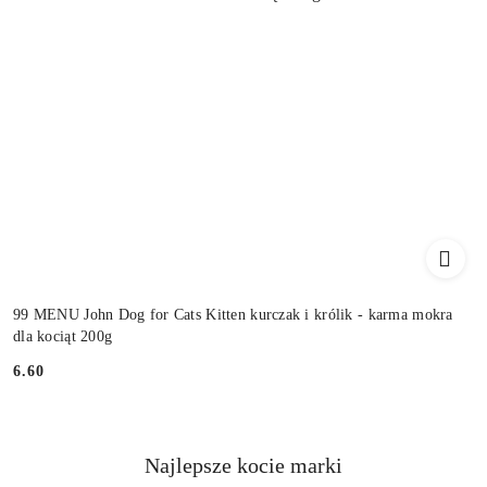
99 MENU John Dog for Cats Kitten kurczak i królik - karma mokra
dla kociąt 200g
6.60
Cena:
Najlepsze kocie marki
Pomiń karuzelę producentów