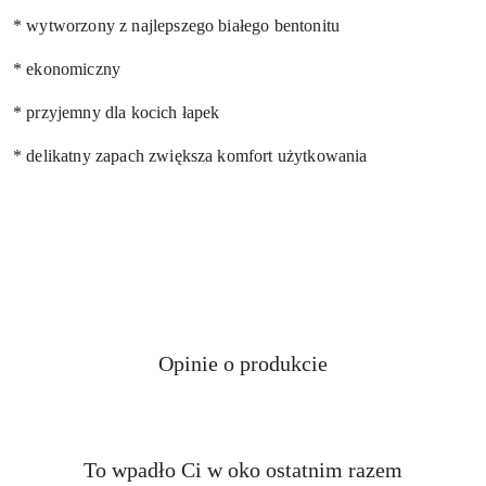
* wytworzony z najlepszego białego bentonitu
* ekonomiczny
* przyjemny dla kocich łapek
* delikatny zapach zwiększa komfort użytkowania
Opinie o produkcie
Produkty
To wpadło Ci w oko ostatnim razem
Pomiń karuzelę produktów