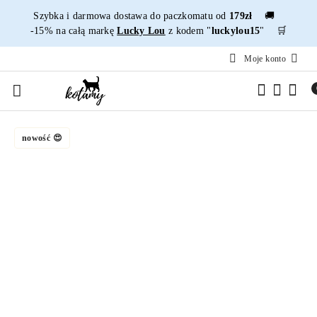
Przejdź do treści głównej
Przejdź do wyszukiwarki
Przejdź do moje konto
Przejdź do menu głównego
Przejdź do opisu produktu
Przejdź do stopki
Szybka i darmowa dostawa do paczkomatu od
179zł
🚚
-15% na całą markę
Lucky Lou
z kodem "
luckylou15
" 🛒
Moje konto
nowość 😍