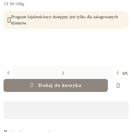
19.99
/
100g
Program lojalnościowy dostępny jest tylko dla zalogowanych
klientów.
Ilość
szt.
Dodaj do koszyka
Dostępność
,
płatność
i