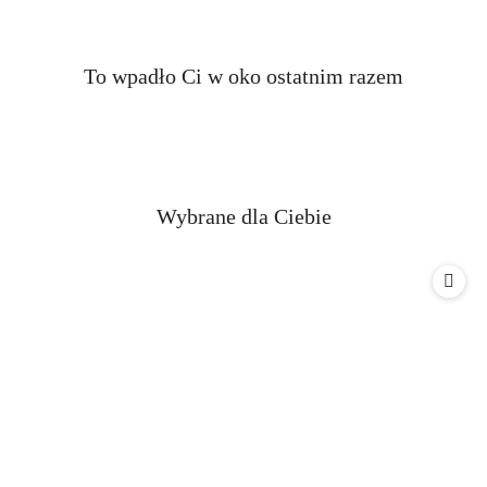
Produkty
To wpadło Ci w oko ostatnim razem
Pomiń karuzelę produktów
o
statusie:
Produkty
Wybrane dla Ciebie
Pomiń karuzelę produktów
o
statusie: