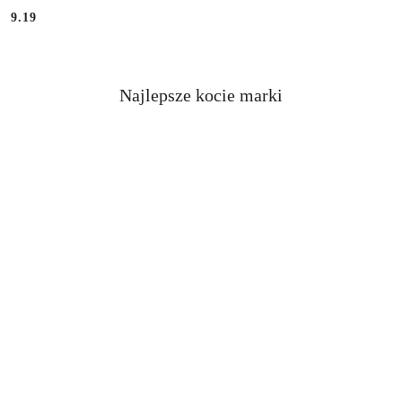
9.19
Cena:
Najlepsze kocie marki
Pomiń karuzelę producentów