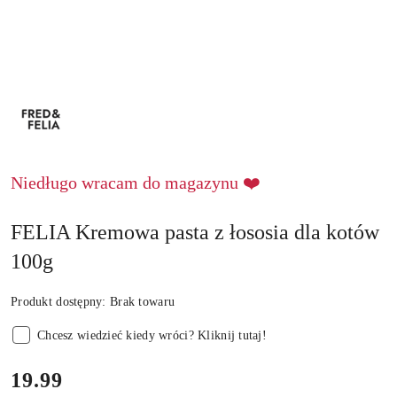
NAZWA
PRODUCENTA:
FRED
&
FELIA
Niedługo wracam do magazynu ❤️
FELIA Kremowa pasta z łososia dla kotów
100g
Produkt dostępny:
Brak towaru
Chcesz wiedzieć kiedy wróci? Kliknij tutaj!
cena:
19.99