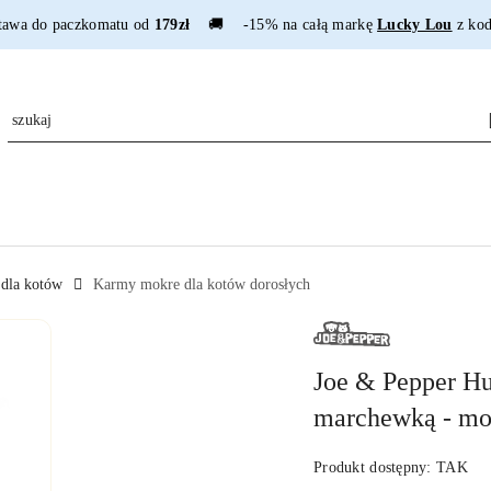
tawa do paczkomatu od
179zł
🚚 -15% na całą markę
Lucky Lou
z ko
dla kotów
Karmy mokre dla kotów dorosłych
NAZWA
PRODUCENTA:
JOE&PEPPER
Joe & Pepper Huh
marchewką - mok
Produkt dostępny:
TAK