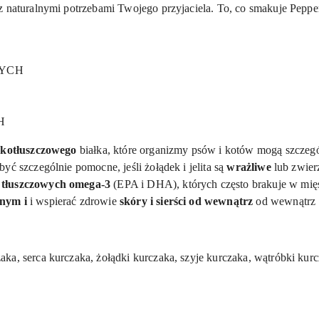
z naturalnymi potrzebami Twojego przyjaciela. To, co smakuje Peppe
NYCH
H
skotłuszczowego
białka, które organizmy psów i kotów mogą szczegó
yć szczególnie pomocne, jeśli żołądek i jelita są
wrażliwe
lub zwier
tłuszczowych omega-3
(EPA i DHA), których często brakuje w mię
lnym i
i wspierać zdrowie
skóry i sierści od wewnątrz
od wewnątrz
ka, serca kurczaka, żołądki kurczaka, szyje kurczaka, wątróbki kurc