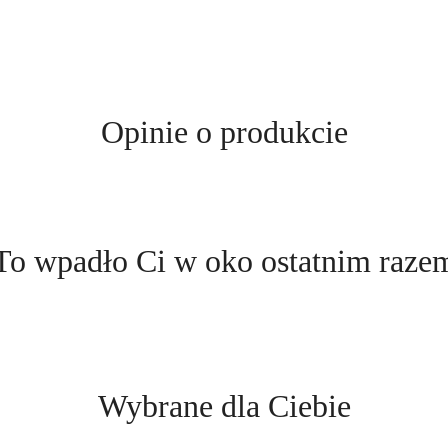
Opinie o produkcie
Produkty
To wpadło Ci w oko ostatnim raze
o
statusie:
Produkty
Wybrane dla Ciebie
o