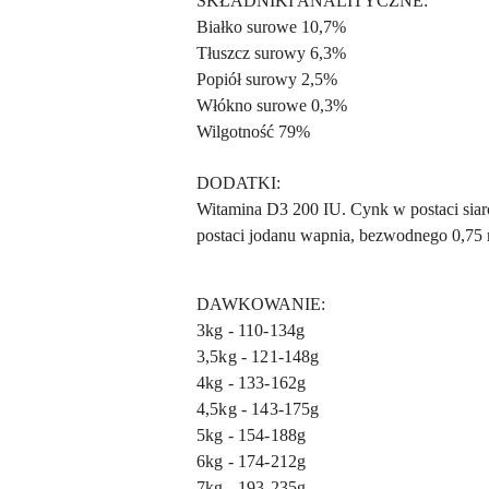
SKŁADNIKI ANALITYCZNE:
Białko surowe 10,7%
Tłuszcz surowy 6,3%
Popiół surowy 2,5%
Włókno surowe 0,3%
Wilgotność 79%
DODATKI:
Witamina D3 200 IU. Cynk w postaci siar
postaci jodanu wapnia, bezwodnego 0,75
DAWKOWANIE:
3kg - 110-134g
3,5kg - 121-148g
4kg - 133-162g
4,5kg - 143-175g
5kg - 154-188g
6kg - 174-212g
7kg - 193-235g