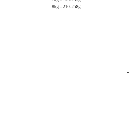
8kg - 210-258g
Pomiń karuzelę produktów
Pomiń karuzelę produktów