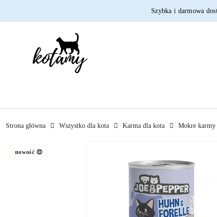
Przejdź do treści głównej
Przejdź do wyszukiwarki
Przejdź do moje konto
Przejdź do menu głównego
Przejdź do opisu produktu
Przejdź do stopki
Szybka i darmowa dos
Strona główna
Wszystko dla kota
Karma dla kota
Mokre karmy 
nowość 😍