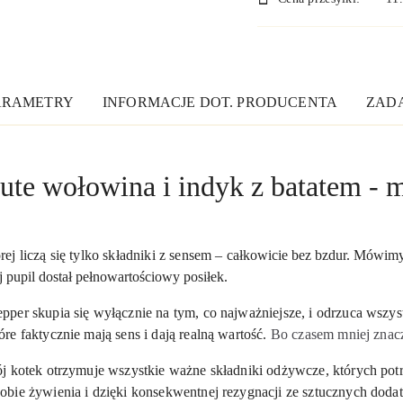
dostawa
ARAMETRY
INFORMACJE DOT. PRODUCENTA
ZADA
ute wołowina i indyk z batatem - 
j liczą się tylko składniki z sensem –
całkowicie bez bzdur.
Mówim
 pupil dostał pełnowartościowy posiłek.
per skupia się wyłącznie na tym, co najważniejsze, i odrzuca wszys
e faktycznie mają sens i dają realną wartość.
Bo czasem mniej znac
j kotek otrzymuje wszystkie ważne składniki odżywcze, których pot
obie żywienia i dzięki konsekwentnej rezygnacji ze sztucznych dod