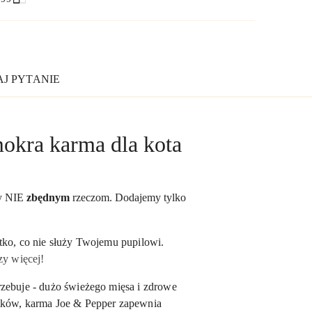
J PYTANIE
mokra karma dla kota
y
NIE
zbędnym
rzeczom.
Dodajemy tylko
tko, co nie służy Twojemu pupilowi.
zy więcej!
rzebuje - dużo świeżego mięsa i zdrowe
atków, karma Joe & Pepper zapewnia