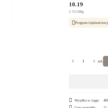
cena:
10.19
2.55
/
100g
Program lojalnościowy
Ilość
szt.
Dostępność
,
płatność
i
Wysyłka w ciągu:
48
Cena przesyłki:
11