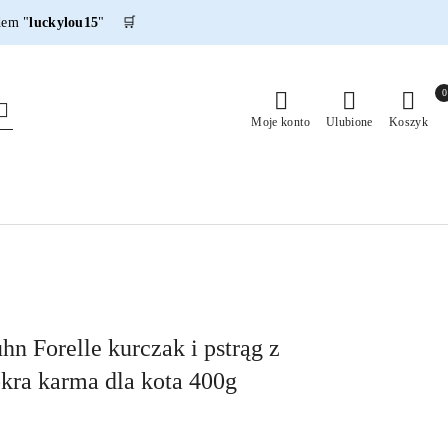
dem "
luckylou15
" 🛒
0
Moje konto
Ulubione
Koszyk
n Forelle kurczak i pstrąg z
ra karma dla kota 400g