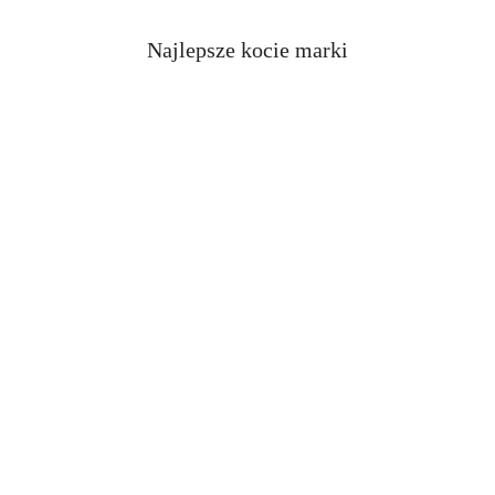
Najlepsze kocie marki
Pomiń karuzelę producentów