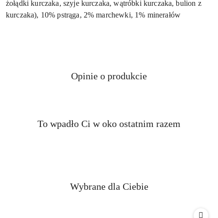
żołądki kurczaka, szyje kurczaka, wątróbki kurczaka, bulion z
kurczaka), 10% pstrąga, 2% marchewki, 1% minerałów
Opinie o produkcie
Produkty
To wpadło Ci w oko ostatnim razem
Pomiń karuzelę produktów
o
statusie:
Produkty
Wybrane dla Ciebie
Pomiń karuzelę produktów
o