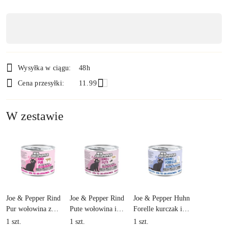
Dostępność
,
płatność
i
Wysyłka w ciągu:
48h
dostawa
Cena przesyłki:
11.99
W zestawie
Joe & Pepper Rind
Joe & Pepper Rind
Joe & Pepper Huhn
Pur wołowina z
Pute wołowina i
Forelle kurczak i
ziemniakami - mokra
indyk z batatem -
pstrąg z marchewką -
1
szt.
1
szt.
1
szt.