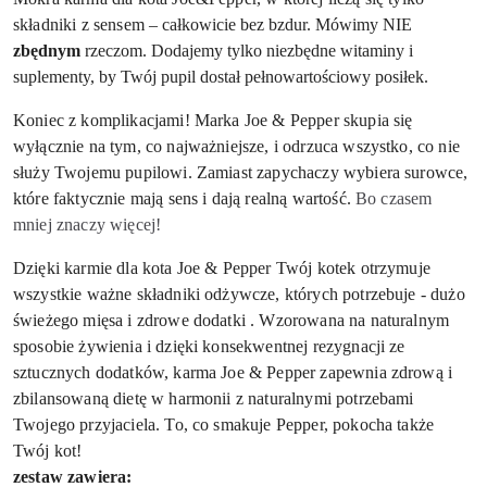
składniki z sensem –
całkowicie bez bzdur.
Mówimy
NIE
zbędnym
rzeczom.
Dodajemy tylko niezbędne witaminy i
suplementy, by Twój pupil dostał pełnowartościowy posiłek.
Koniec z komplikacjami! Marka Joe & Pepper skupia się
wyłącznie na tym, co najważniejsze, i odrzuca wszystko, co nie
służy Twojemu pupilowi. Zamiast zapychaczy wybiera surowce,
które faktycznie mają sens i dają realną wartość.
Bo czasem
mniej znaczy więcej!
Dzięki karmie dla kota Joe & Pepper Twój kotek otrzymuje
wszystkie ważne składniki odżywcze, których potrzebuje - dużo
świeżego mięsa i zdrowe dodatki . Wzorowana na naturalnym
sposobie żywienia i dzięki konsekwentnej rezygnacji ze
sztucznych dodatków, karma Joe & Pepper zapewnia zdrową i
zbilansowaną dietę w harmonii z naturalnymi potrzebami
Twojego przyjaciela. To, co smakuje Pepper, pokocha także
Twój kot!
zestaw zawiera: