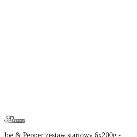
NAZWA
PRODUCENTA:
JOE&PEPPER
Joe & Pepper zestaw startowy 6x200g -