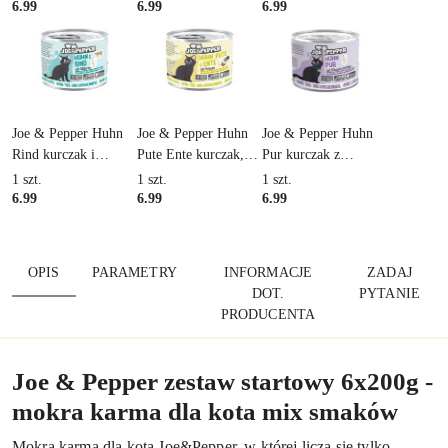
karma dla kota 200g
mokra karma dla kota
mokra karma dla kota
6.99
6.99
6.99
200g
200g
Joe & Pepper Huhn
Joe & Pepper Huhn
Joe & Pepper Huhn
Rind kurczak i
Pute Ente kurczak,
Pur kurczak z
wołowina z
indyk i kaczka z
batatem - mokra
1
szt.
1
szt.
1
szt.
marchewką - mokra
groszkiem - mokra
karma dla kota 200g
6.99
6.99
6.99
karma dla kota 200g
karma dla kota 200g
OPIS
PARAMETRY
INFORMACJE
ZADAJ
DOT.
PYTANIE
PRODUCENTA
Joe & Pepper zestaw startowy 6x200g -
mokra karma dla kota mix smaków
Mokra karma dla kota Joe&Pepper, w której liczą się tylko