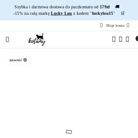
Przejdź do treści głównej
Przejdź do wyszukiwarki
Przejdź do moje konto
Przejdź do menu głównego
Przejdź do opisu produktu
Przejdź do stopki
Szybka i darmowa dostawa do paczkomatu od
179zł
🚚
-15% na całą markę
Lucky Lou
z kodem "
luckylou15
" 🛒
Moje konto
nowość 😍