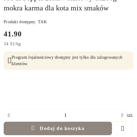
mokra karma dla kota mix smaków
Produkt dostępny:
TAK
cena:
41.90
34.92
/
kg
Program lojalnościowy dostępny jest tylko dla zalogowanych
klientów.
Ilość
szt.
Dodaj do koszyka