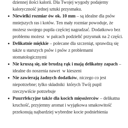
dziennej ilości kalorii. Dla Twojej wygody podajemy
kaloryczność jednej sztuki przysmaku.
Niewielki rozmiar ów ok. 10 mm
– są idealne dla psów
mniejszych ras i kotów. Ten mały rozmiar powoduje, że
możesz swojego pupila częściej nagradzać. Dodatkowo bez
problemu możesz w palcach podzielić przysmak na 2 części.
Delikatnie miękkie
– polecane dla szczeniąt, sprawdzą się
także u starszych psów i psów z problemami
stomatologicznymi
Nie kruszą się, nie brudzą rąk i mają delikatny zapach
–
idealne do noszenia nawet w kieszeni
Nie zawierają żadnych dodatków
, niczego co jest
niepotrzebne; tylko składniki których Twój pupil
rzeczywiście potrzebuje
Puurrfekcyjne także dla kocich mięsożerców
– delikatna
kruchość, przyjemny aromat i wyjątkowa smakowitość
przekonują najbardziej wybredne kocie podniebienia