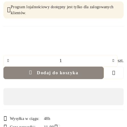
Program lojalnościowy dostępny jest tylko dla zalogowanych
klientów.
Ilość
szt.
Dodaj do koszyka
Dostępność
,
płatność
i
Wysyłka w ciągu:
48h
dostawa