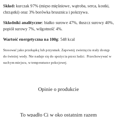
Skład:
kurczak 97% (mięso mięśniowe, wątroba, serca, kostki,
chrząstki) oraz 3% borówka brusznica i pokrzywa.
Składniki analityczne
: białko surowe 47%, tłuszcz surowy 40%,
popiół surowy 7%, wilgotność 4%.
Wartość energetyczna na 100g
: 548 kcal
Stosować jako przekąskę lub przysmak. Zapewnij zwierzęciu stały dostęp
do świeżej wody. Nie nadaje się do spożycia przez ludzi. Przechowywać w
suchym miejscu, w temperaturze pokojowej.
Opinie o produkcie
Produkty
To wpadło Ci w oko ostatnim razem
Pomiń karuzelę produktów