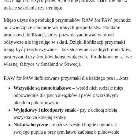
szczeniąt i starszych psów. Są idealne podczas spacerów lub w
trakcie szkolenia czy treningu.
Mięso użyte do produkcji przysmaków RAW for PAW pochodzi
od zwierząt ze starannie wybranych gospodarstw. Poddane
procesowi liofilizacji, który pozwala zachować wartości
odżywcze nie ingerując w skład. Dzięki liofilizacji przysmaki
mogą być przechowywane – bez stosowania żadnych dodatków,
pasteryzacji czy środków konserwujących. Produkowane są we
własnej
fabryce w Småland w Szwecji.
RAW for PAW liofilizowane przysmaki dla każdego psa i…kota
Wszystkie są monobiałkowe
– wśród nich rodzaje mięs
odpowiednie dla psich alergików i psów z wrażliwym
układem pokarmowym.
Wyjątkowy i nieodparty smak
- psy z ochotą zrobią
wszystko za kolejną sztukę
Niskokaloryczne
– możesz często i hojnie nagradzać
swojego pupila a przy tym łatwo zadbasz o pilnowanie