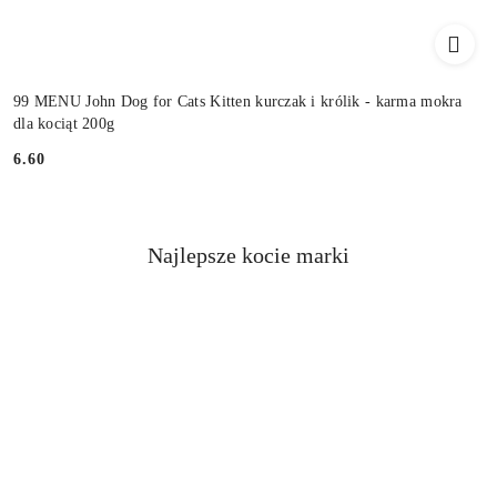
99 MENU John Dog for Cats Kitten kurczak i królik - karma mokra
dla kociąt 200g
6.60
Cena:
Najlepsze kocie marki
Pomiń karuzelę producentów