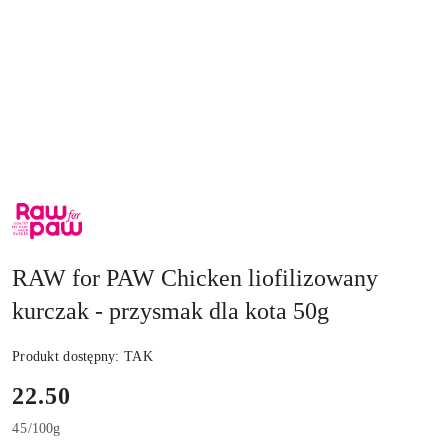
NAZWA
PRODUCENTA:
RAW
FOR
PAW
RAW for PAW Chicken liofilizowany
kurczak - przysmak dla kota 50g
Produkt dostępny:
TAK
cena:
22.50
45
/
100g