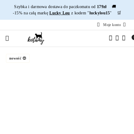
Przejdź do treści głównej
Przejdź do wyszukiwarki
Przejdź do moje konto
Przejdź do menu głównego
Przejdź do opisu produktu
Przejdź do stopki
Szybka i darmowa dostawa do paczkomatu od
179zł
🚚
-15% na całą markę
Lucky Lou
z kodem "
luckylou15
" 🛒
Moje konto
nowość 😍