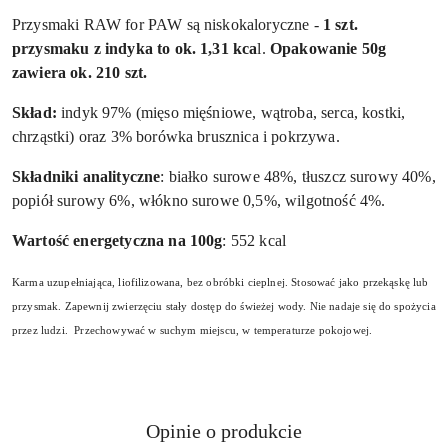
Przysmaki RAW for PAW są niskokaloryczne -
1 szt.
przysmaku z indyka to ok. 1,31 kca
l.
Opakowanie 50g
zawiera ok. 210 szt.
Skład:
indyk 97% (mięso mięśniowe, wątroba, serca, kostki,
chrząstki) oraz 3% borówka brusznica i pokrzywa.
Składniki analityczne
: białko surowe 48%, tłuszcz surowy 40%,
popiół surowy 6%, włókno surowe 0,5%, wilgotność 4%.
Wartość energetyczna na 100g
: 552 kcal
Karma uzupełniająca, liofilizowana, bez obróbki cieplnej. Stosować jako przekąskę lub
przysmak. Zapewnij zwierzęciu stały dostęp do świeżej wody. Nie nadaje się do spożycia
przez ludzi. Przechowywać w suchym miejscu, w temperaturze pokojowej.
Opinie o produkcie