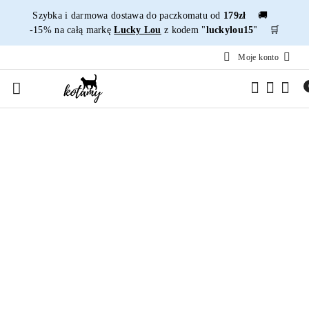
Przejdź do treści głównej
Przejdź do wyszukiwarki
Przejdź do moje konto
Przejdź do menu głównego
Przejdź do opisu produktu
Przejdź do stopki
Szybka i darmowa dostawa do paczkomatu od
179zł
🚚
-15% na całą markę
Lucky Lou
z kodem "
luckylou15
" 🛒
Moje konto