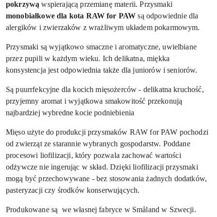
pokrzywą
wspierającą przemianę materii.
Przysmaki
monobiałkowe dla kota RAW for PAW
są
odpowiednie dla
alergików i zwierzaków z wrażliwym układem pokarmowym.
Przysmaki są wyjątkowo smaczne i aromatyczne, uwielbiane
przez pupili w każdym wieku. Ich delikatna, miękka
konsystencja jest odpowiednia także dla juniorów i seniorów.
Są puurrfekcyjne dla kocich mięsożerców
- delikatna kruchość,
przyjemny aromat i wyjątkowa smakowitość przekonują
najbardziej wybredne kocie podniebienia
Mięso użyte do produkcji przysmaków RAW for PAW pochodzi
od zwierząt ze starannie wybranych gospodarstw. Poddane
procesowi liofilizacji, który pozwala zachować wartości
odżywcze nie ingerując w skład. Dzięki liofilizacji przysmaki
mogą być przechowywane - bez stosowania żadnych dodatków,
pasteryzacji czy środków konserwujących.
Produkowane są we własnej
fabryce w Småland w Szwecji.