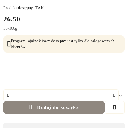
Produkt dostępny:
TAK
cena:
26.50
53
/
100g
Program lojalnościowy dostępny jest tylko dla zalogowanych
klientów.
Ilość
szt.
Dodaj do koszyka
Dostępność