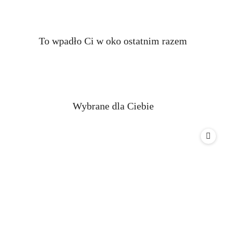
Produkty
To wpadło Ci w oko ostatnim razem
Pomiń karuzelę produktów
o
statusie:
Produkty
Wybrane dla Ciebie
Pomiń karuzelę produktów
o
statusie: