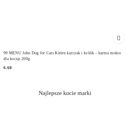
99 MENU John Dog for Cats Kitten kurczak i królik - karma mokra
dla kociąt 200g
6.60
Cena:
Najlepsze kocie marki
Pomiń karuzelę producentów