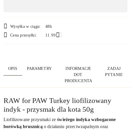
,
płatność
i
Wysyłka w ciągu:
48h
dostawa
Cena przesyłki:
11.99
OPIS
PARAMETRY
INFORMACJE
ZADAJ
DOT.
PYTANIE
PRODUCENTA
RAW for PAW Turkey liofilizowany
indyk - przysmak dla kota 50g
Liofilizowane przysmaki ze
świeżego indyka wzbogacone
borówką brusznicą
o działaniu przeciwzapalnym oraz