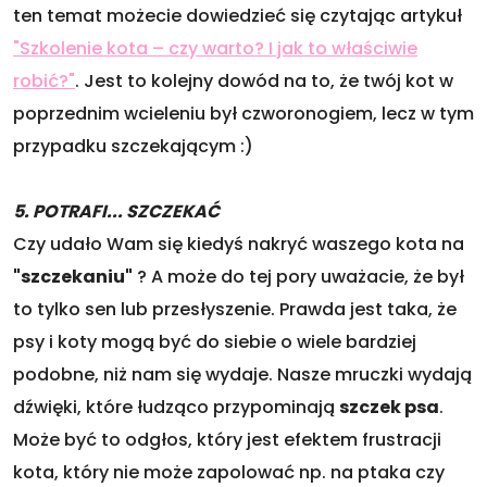
ten temat możecie dowiedzieć się czytając artykuł
"Szkolenie kota – czy warto? I jak to właściwie
robić?"
. Jest to kolejny dowód na to, że twój kot w
poprzednim wcieleniu był czworonogiem, lecz w tym
przypadku szczekającym :)
5. POTRAFI... SZCZEKAĆ
Czy udało Wam się kiedyś nakryć waszego kota na
"szczekaniu"
? A może do tej pory uważacie, że był
to tylko sen lub przesłyszenie. Prawda jest taka, że
psy i koty mogą być do siebie o wiele bardziej
podobne, niż nam się wydaje. Nasze mruczki wydają
dźwięki, które łudząco przypominają
szczek psa
.
Może być to odgłos, który jest efektem frustracji
kota, który nie może zapolować np. na ptaka czy