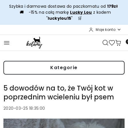
Przejdź do treści głównej
Przejdź do wyszukiwarki
Przejdź do moje konto
Przejdź do menu głównego
Przejdź do stopki
Szybka i darmowa dostawa do paczkomatu od
179zł
🚚 -15% na całą markę
Lucky Lou
z kodem
"
luckylou15
" 🛒
Moje konto
Kategorie
5 dowodów na to, że Twój kot w
poprzednim wcieleniu był psem
2020-03-25 18:35:00